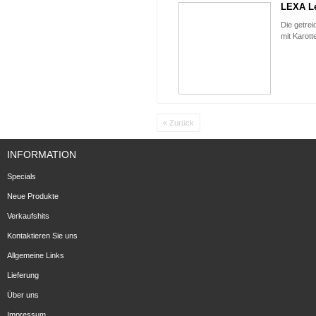
LEXA Le
Die getrei
mit Karott
« Zurück
INFORMATION
Specials
Neue Produkte
Verkaufshits
Kontaktieren Sie uns
Allgemeine Links
Lieferung
Über uns
Impressum