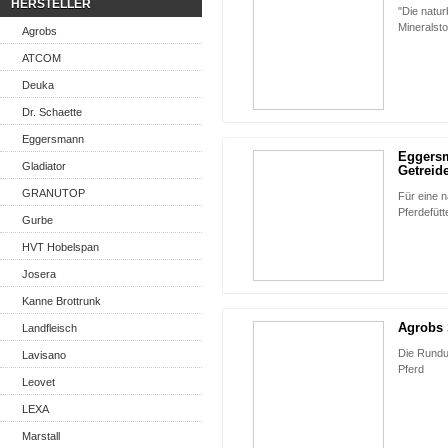
HERSTELLER
"Die natu
Mineralst
Agrobs
ATCOM
Deuka
Dr. Schaette
Eggersmann
Eggersm
Gladiator
Getreide
GRANUTOP
Für eine 
Pferdefütt
Gurbe
HVT Hobelspan
Josera
Kanne Brottrunk
Agrobs 
Landfleisch
Die Rundu
Lavisano
Pferd
Leovet
LEXA
Marstall