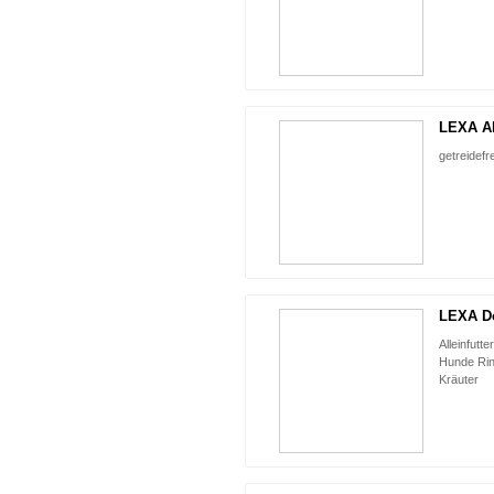
LEXA A
getreidef
LEXA Dog
Alleinfutt
Hunde Rin
Kräuter