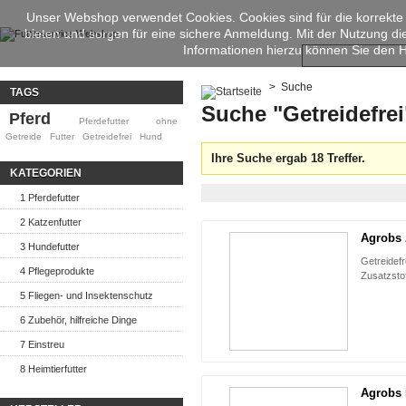
Unser Webshop verwendet Cookies. Cookies sind für die korrekte
bieten und sorgen für eine sichere Anmeldung. Mit der Nutzung d
Informationen hierzu können Sie den
>
Suche
TAGS
Suche "Getreidefrei
Pferd
Pferdefutter
ohne
Getreide
Futter
Getreidefrei
Hund
Ihre Suche ergab 18 Treffer.
KATEGORIEN
1 Pferdefutter
2 Katzenfutter
Agrobs
3 Hundefutter
Getreidefr
4 Pflegeprodukte
Zusatzstof
5 Fliegen- und Insektenschutz
6 Zubehör, hilfreiche Dinge
7 Einstreu
8 Heimtierfutter
Agrobs 