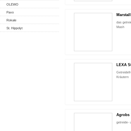
OLEWO
Pavo
Marstal
Rokale
das getrei
Mash
St. Hippolyt
LEXA St
Getreidefr
Kräutern
Agrobs 
getreide- 