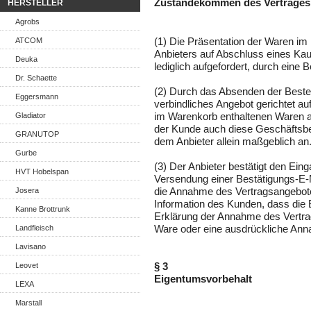
Zustandekommen des Vertrages
HERSTELLER
Agrobs
ATCOM
(1) Die Präsentation der Waren im 
Anbieters auf Abschluss eines Kau
Deuka
lediglich aufgefordert, durch eine
Dr. Schaette
(2) Durch das Absenden der Bestel
Eggersmann
verbindliches Angebot gerichtet au
Gladiator
im Warenkorb enthaltenen Waren a
der Kunde auch diese Geschäftsbe
GRANUTOP
dem Anbieter allein maßgeblich an
Gurbe
(3) Der Anbieter bestätigt den Ei
HVT Hobelspan
Versendung einer Bestätigungs-E-Ma
Josera
die Annahme des Vertragsangebotes 
Information des Kunden, dass die 
Kanne Brottrunk
Erklärung der Annahme des Vertrag
Landfleisch
Ware oder eine ausdrückliche Ann
Lavisano
Leovet
§ 3
Eigentumsvorbehalt
LEXA
Marstall