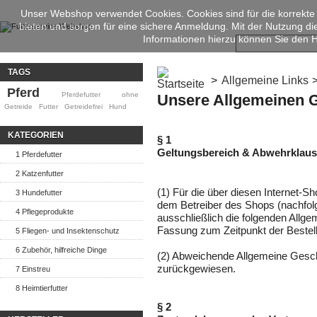
Unser Webshop verwendet Cookies. Cookies sind für die korrekte
bieten und sorgen für eine sichere Anmeldung. Mit der Nutzung d
Informationen hierzu können Sie den
TAGS
>
Allgemeine Links
Pferd
Pferdefutter
ohne
Unsere Allgemeinen 
Getreide
Futter
Getreidefrei
Hund
KATEGORIEN
§ 1
Geltungsbereich & Abwehrklaus
1 Pferdefutter
2 Katzenfutter
(1) Für die über diesen Internet
3 Hundefutter
dem Betreiber des Shops (nachfolg
4 Pflegeprodukte
ausschließlich die folgenden Allg
Fassung zum Zeitpunkt der Bestel
5 Fliegen- und Insektenschutz
6 Zubehör, hilfreiche Dinge
(2) Abweichende Allgemeine Gesc
zurückgewiesen.
7 Einstreu
8 Heimtierfutter
§ 2