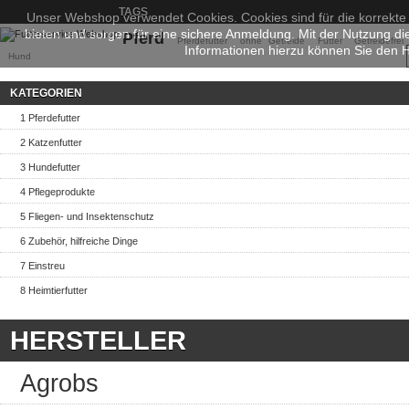
TAGS
Unser Webshop verwendet Cookies. Cookies sind für die korrekte
bieten und sorgen für eine sichere Anmeldung. Mit der Nutzung d
Pferd
Pferdefutter
ohne Getreide
Futter
Getreidefrei
Informationen hierzu können Sie den
Hund
KATEGORIEN
1 Pferdefutter
2 Katzenfutter
3 Hundefutter
4 Pflegeprodukte
5 Fliegen- und Insektenschutz
6 Zubehör, hilfreiche Dinge
7 Einstreu
8 Heimtierfutter
HERSTELLER
Agrobs