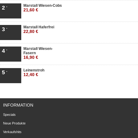
Marstall Wiesen-Cobs
2
21,60 €
Marstall Haferfrei
3
22,80 €
Marstall Wiesen-
4
Fasern
16,90 €
Leinenstroh
5
12,40 €
INFORMATION
Specials
Neue Produkte
Verkaufshits