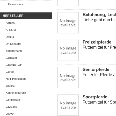
8 Heimtierfutter
Belohnung, Leck
HERSTELLER
Liebe geht durch
Agrobs
ATCOM
Deuka
Freizeitpferde
Dr. Schaette
Futtermittel für F
Eggersmann
Gladiator
GRANUTOP
Seniorpferde
Gurbe
Futter für Pferde 
HVT Hobelspan
Josera
Kanne Brottrunk
Sportpferde
Landfleisch
Futtermittel für S
Lavisano
Leovet