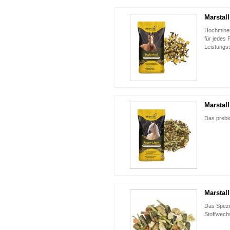
Marstall
Hochminera
für jedes 
Leistungs
Marstall
Das prebio
Marstall
Das Spezia
Stoffwech