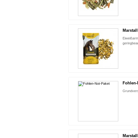
Marstall
Eiweißarm
geringbea
Fohlen-
Grundvers
Marstall