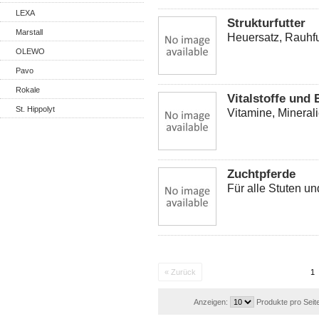
LEXA
Strukturfutter
Marstall
Heuersatz, Rauhfu
OLEWO
Pavo
Rokale
Vitalstoffe und
St. Hippolyt
Vitamine, Mineral
Zuchtpferde
Für alle Stuten u
« Zurück
1
Anzeigen:
Produkte pro Seit