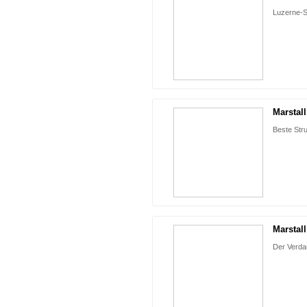
Luzerne-St
Marstal
Beste Str
Marstal
Der Verda