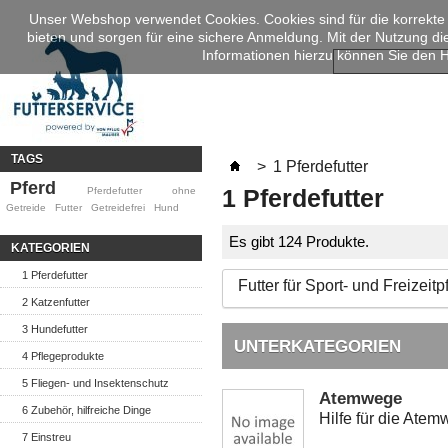
Unser Webshop verwendet Cookies. Cookies sind für die korrekte
bieten und sorgen für eine sichere Anmeldung. Mit der Nutzung d
Informationen hierzu können Sie den
TAGS
>
1 Pferdefutter
Pferd
1 Pferdefutter
Pferdefutter
ohne
Getreide
Futter
Getreidefrei
Hund
Es gibt 124 Produkte.
KATEGORIEN
1 Pferdefutter
Futter für Sport- und Freizeitp
2 Katzenfutter
3 Hundefutter
UNTERKATEGORIEN
4 Pflegeprodukte
5 Fliegen- und Insektenschutz
Atemwege
6 Zubehör, hilfreiche Dinge
Hilfe für die Ate
7 Einstreu