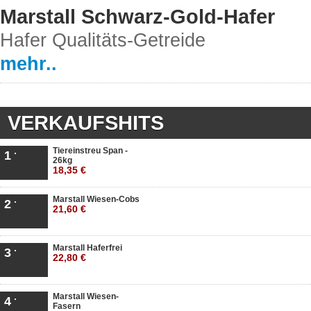
Marstall Schwarz-Gold-Hafer
Hafer Qualitäts-Getreide
mehr..
VERKAUFSHITS
Tiereinstreu Span -
1
26kg
18,35 €
Marstall Wiesen-Cobs
2
21,60 €
Marstall Haferfrei
3
22,80 €
Marstall Wiesen-
4
Fasern