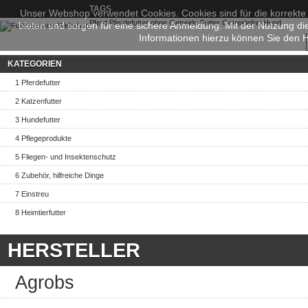
TAGS
Unser Webshop verwendet Cookies. Cookies sind für die korrekte
Pferd
Pferdefutter
ohne Getreide
Futter
Getreidefrei
Hund
bieten und sorgen für eine sichere Anmeldung. Mit der Nutzung d
Informationen hierzu können Sie den
KATEGORIEN
1 Pferdefutter
2 Katzenfutter
3 Hundefutter
4 Pflegeprodukte
5 Fliegen- und Insektenschutz
6 Zubehör, hilfreiche Dinge
7 Einstreu
8 Heimtierfutter
HERSTELLER
Agrobs