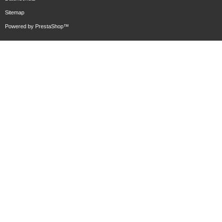
Sitemap
Powered by
PrestaShop
™