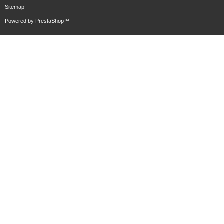
Sitemap
Powered by
PrestaShop
™