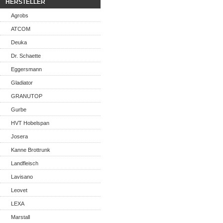
HERSTELLER
Agrobs
ATCOM
Deuka
Dr. Schaette
Eggersmann
Gladiator
GRANUTOP
Gurbe
HVT Hobelspan
Josera
Kanne Brottrunk
Landfleisch
Lavisano
Leovet
LEXA
Marstall