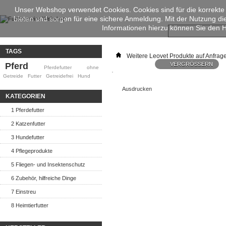
Unser Webshop verwendet Cookies. Cookies sind für die korrekte
bieten und sorgen für eine sichere Anmeldung. Mit der Nutzung d
Informationen hierzu können Sie den
TAGS
Weitere Leovet Produkte auf Anfrag
Pferd
VERGRÖSSERN
Pferdefutter
ohne
Getreide
Futter
Getreidefrei
Hund
Ausdrucken
KATEGORIEN
1 Pferdefutter
2 Katzenfutter
3 Hundefutter
4 Pflegeprodukte
5 Fliegen- und Insektenschutz
6 Zubehör, hilfreiche Dinge
7 Einstreu
8 Heimtierfutter