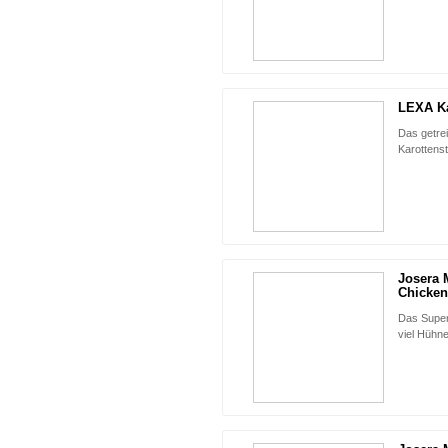
LEXA Ka
Das getrei
Karottens
Josera 
Chicken
Das Super
viel Hühne