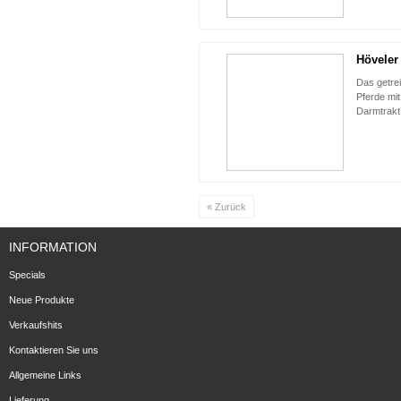
Höveler
Das getrei
Pferde mi
Darmtrakt
« Zurück
INFORMATION
Specials
Neue Produkte
Verkaufshits
Kontaktieren Sie uns
Allgemeine Links
Lieferung