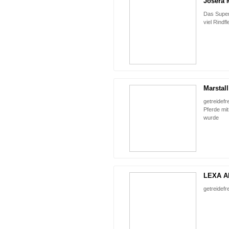
Josera 
Das Super
viel Rindf
Marstall
getreidefr
Pferde mit
wurde
LEXA Al
getreidefr