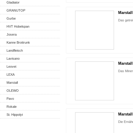
Gladiator
GRANUTOP
Marstall
Gurbe
Das getrei
HVT Hobelspan
Josera
Kanne Brottrunk
Landfleisch
Lavisano
Marstal
Leovet
Das Minera
LEXA
Marstall
OLEWO
Pavo
Rokale
Marstal
St. Hippolyt
Die Ernäh