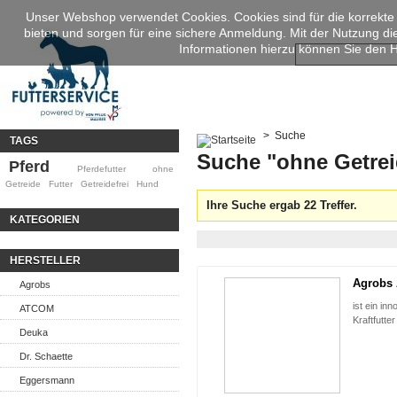
Unser Webshop verwendet Cookies. Cookies sind für die korrekte
bieten und sorgen für eine sichere Anmeldung. Mit der Nutzung d
Informationen hierzu können Sie den
>
Suche
TAGS
Suche "ohne Getrei
Pferd
Pferdefutter
ohne
Getreide
Futter
Getreidefrei
Hund
Ihre Suche ergab 22 Treffer.
KATEGORIEN
HERSTELLER
Agrobs 
Agrobs
ist ein in
ATCOM
Kraftfutter
Deuka
Dr. Schaette
Eggersmann